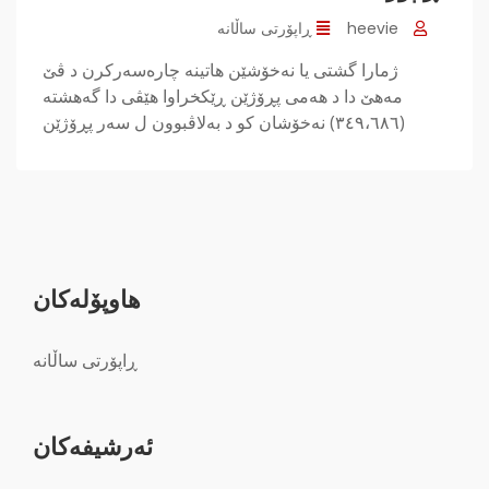
heevie
ڕاپۆرتی ساڵانە
ژمارا گشتی یا نه‌خۆشێن هاتینە چاره‌سه‌ركرن د ڤێ
مه‌هێ دا د هه‌می پڕۆژێن ڕێكخراوا هێڤی دا گه‌هشته‌
(٣٤٩،٦٨٦) نه‌خۆشان كو د به‌لاڤبوون ل سه‌ر پڕۆژێن
هاوپۆله‌كان
ڕاپۆرتی ساڵانە
ئه‌رشیفه‌کان