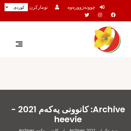
چوونەژوورەوە
تومارکرن
Archive: کانوونی یەکەم 2021 -
heevie
سەرەکی
/
2021 Archives
/
کانونی یەکەم Archives