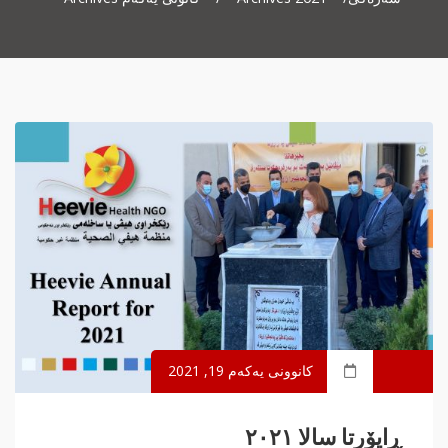
کانوونی یەکەم 19, 2021
ڕاپۆرتا سالا ٢٠٢١